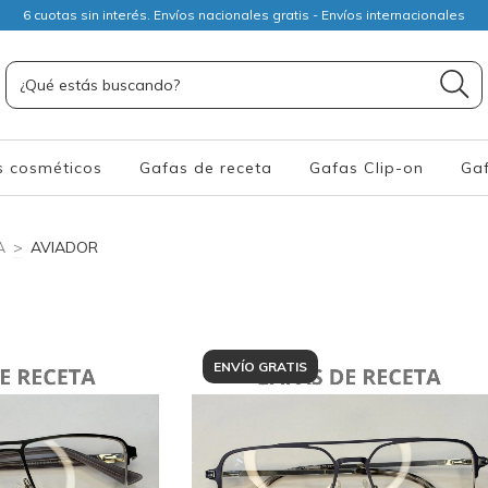
6 cuotas sin interés. Envíos nacionales gratis - Envíos internacionales
s cosméticos
Gafas de receta
Gafas Clip-on
Gaf
A
>
AVIADOR
ENVÍO GRATIS