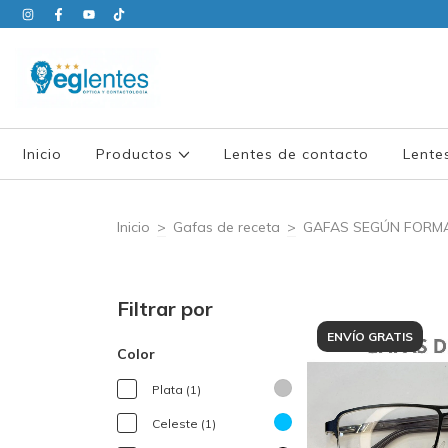
Inicio
Productos
Lentes de contacto
Lente
Inicio
>
Gafas de receta
>
GAFAS SEGÚN FORM
Filtrar por
ENVÍO GRATIS
Color
Plata (1)
Celeste (1)