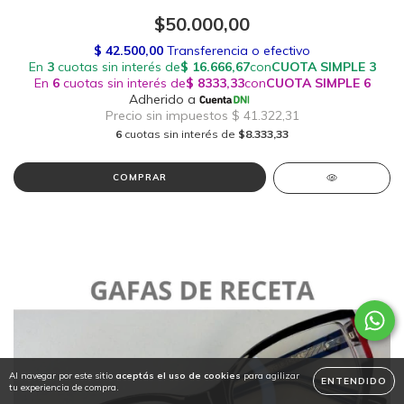
$50.000,00
6
cuotas sin interés de
$8.333,33
Al navegar por este sitio
aceptás el uso de cookies
para agilizar
ENTENDIDO
tu experiencia de compra.